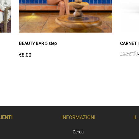
BEAUTY BAR 5 step
CARNET In
€222.00
€8.00
LIENTI
INFORMAZIONI
IL
Cerca