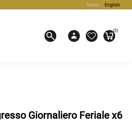
Italian
English
(0)
esso Giornaliero Feriale x6